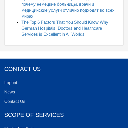
почему немецкие больницы, врачи и
медицинские услуги отлично подходят во всех
мирах
The Top 6 Factors That You Should Know Why
German Hospitals, Doctors and Healthcare
Services is Excellent in All Worlds
CONTACT US
Imprint
News
Contact Us
SCOPE OF SERVICES