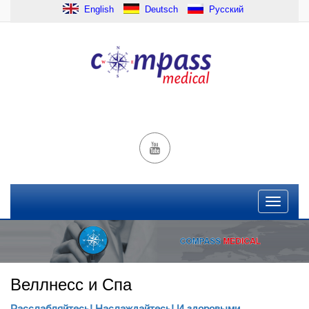
English
Deutsch
Русский
Веллнесс и Спа
Расслабляйтесь! Наслаждайтесь! И здоровыми