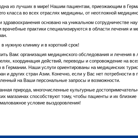
одна из лучших в мире! Нашим пациентам, приезжающим в Герм
о класса во всех отраслях медицины, от неотложной медицин
и здравоохранения основано на уникальном сотрудничестве на
и врачебные практики специализируются в области лечения и м
ран.
в нужную клинику и в короткий срок!
жить Вам: организация медицинского обследования и лечения в
елях, координация действий, переводы и сопровождение на все
ч в Германии. Наши услуги ориентированы на медицинских тури
ран и других стран Азии. Конечно, если у Вас нет потребности
еленный на Ваши персональные запросы и возможности.
данная природа, многочисленные культурные достопримечательн
их магазинах способствуют тому, чтобы пациенты и их близкие 
емаловажное условие выздоровления!